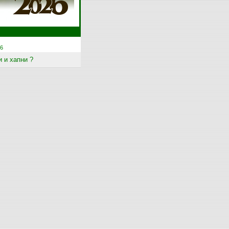
6
 и хапни ?