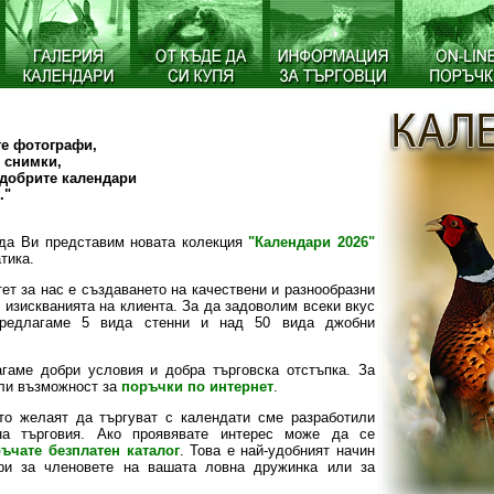
те фотографи,
 снимки,
-добрите календари
."
да Ви представим новата колекция
"Календари 2026"
тика.
ет за нас е създаването на качествени и разнообразни
 изискванията на клиента. За да задоволим всеки вкус
предлагаме 5 вида стенни и над 50 вида джобни
гаме добри условия и добра търговска отстъпка. За
ли възможност за
поръчки по интернет
.
ито желаят да търгуват с календати сме разработили
на търговия. Ако проявявате интерес може да се
ъчате безплатен каталог
. Това е най-удобният начин
ри за членовете на вашата ловна дружинка или за