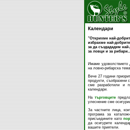
Календари
"Открихме най-добри
избрахме най-добрите
за да създададем най
за ловци и за рибари..
Имаме удоволствието 
на ловно-рибарска тема
Вече 27 години приорит
продукти, съобразени с
сме разработили и 
календари.
На
търговците
предла
улеснение сме осигури
За частните лица, ко
програма за каталож
присъедините като
пор
да осигурите календа
вашите приятели.