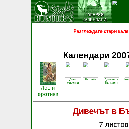
Разглеждате стари кале
Календари 200
Диви
На риба
Дивечът в
Ка
животни
България
Лов и
еротика
Дивечът в Б
7 листов