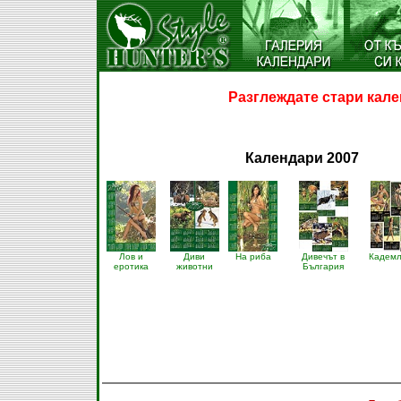
Разглеждате стари кале
Календари 2007
Лов и
Диви
На риба
Дивечът в
Кадемл
еротика
животни
България